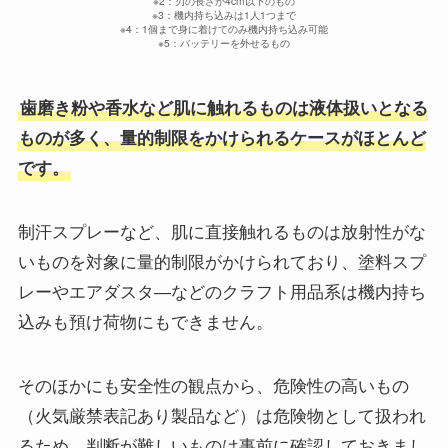
※2：刃の長さが4cm以下のもの
※3：機内持ち込みは1人1つまで
※4：1個まで身に着けてのみ機内持ち込み可能
※5：バッテリーを外せるもの
歯磨き粉や香水など肌に触れるものは液体扱いとなる
ものが多く、量的制限をかけられるケースがほとんど
です。
制汗スプレーなど、肌に直接触れるものは放射性がな
いものを対象に量的制限がかけられており、塗料スプ
レーやエアダスタ―などのクラフト用品系は機内持ち
込みも預け荷物にもできません。
そのほかにも安全性の観点から、危険性の高いもの
（火気厳禁表記あり製品など）は危険物として扱われ
るため、判断が難しいものは事前に確認しておきまし