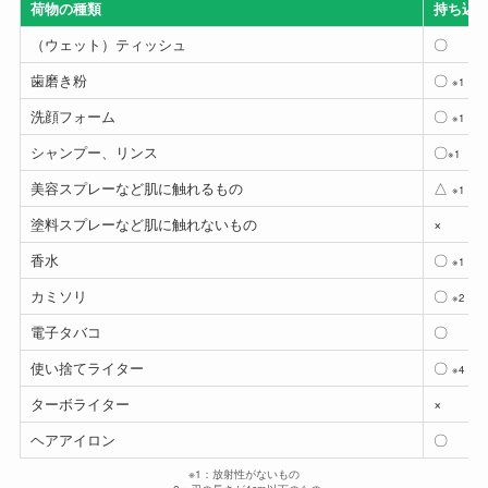
荷物の種類
持ち込
（ウェット）ティッシュ
〇
歯磨き粉
〇
※1
洗顔フォーム
〇
※1
シャンプー、リンス
〇
※1
美容スプレーなど肌に触れるもの
△
※1
塗料スプレーなど肌に触れないもの
×
香水
〇
※1
カミソリ
〇
※2
電子タバコ
〇
使い捨てライター
〇
※4
ターボライター
×
ヘアアイロン
〇
※1：放射性がないもの