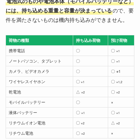
電池式のものや電池本体（モバイルバッテリーなど）
ので、要
には、持ち込める重量と容量が決まっている
件を満たさないものは機内持ち込みができません。
荷物の種類
持ち込み荷物
預け荷物
携帯電話
〇
〇
※1
ノートパソコン、タブレット
〇
〇
※1
カメラ、ビデオカメラ
〇
〇 ※1
ワイヤレスイヤホン
〇
〇
※1
※1,2
乾電池
△
〇
※2
※2
モバイルバッテリー
〇
×
液体バッテリー
〇
〇
※1
※1
リチウムイオン電池
〇
△
※2
※2
リチウム電池
〇
×
※2