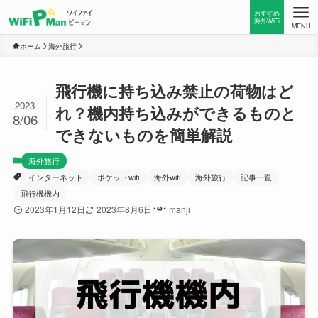
おすすめ
海外WiFi
MENU
ホーム
海外旅行
飛行機に持ち込み禁止の荷物はど
2023
れ？機内持ち込みができるものと
8/06
できないものを簡単解説
海外旅行
インターネット
ポケットwifi
海外wifi
海外旅行
記事一覧
飛行機機内
2023年1月12日
2023年8月6日
manji