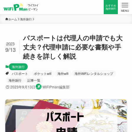
おすすめ
海外WiFi
MENU
ホーム
海外旅行
パスポートは代理人の申請でも大
2023
丈夫？代理申請に必要な書類や手
9/13
続きを詳しく解説
海外旅行
パスポート
ポケットwifi
海外wifi
海外WiFiレンタルショップ
海外旅行
記事一覧
2023年9月13日
WiFiPman編集部