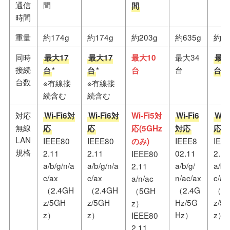
通信
間
間
時間
重量
約174g
約174g
約203g
約635g
約44
同時
最大34
最大17
最大17
最大10
最大
接続
台
*
*
台
台
台
台
台数
※有線接
※有線接
続含む
続含む
対応
Wi-Fi6対
Wi-Fi6対
Wi-Fi5対
Wi-Fi6
Wi-
無線
応
応
応(5GHz
対応
応
LAN
IEEE80
IEEE80
IEEE8
IEE
のみ)
規格
2.11
2.11
02.11
2.11
IEEE80
a/b/g/n/a
a/b/g/n/a
a/b/g/
a/b/
2.11
c/ax
c/ax
n/ac/ax
c/ax
a/n/ac
（2.4GH
（2.4GH
（2.4G
（2.
（5GH
z/5GH
z/5GH
Hz/5G
z/5
z）
z）
z）
Hz）
z）
IEEE80
2.11