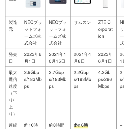
製造
NECプラ
NECプラ
サムスン
ZTE C
NE
元
ットフォ
ットフォ
orporat
ット
ームズ株
ームズ株
ion
ーム
式会社
式会社
式会
発売
2023年6
2021年1
2021年4
2023年
202
日
月1日
0月15日
月8日
6月1日
1月
最大
3.9Gbp
2.7Gbp
2.2Gbp
4.2Gb
2.7
通信
s/183Mb
s/183Mb
s/183Mb
ps/286
s/1
速度
ps
ps
ps
Mbps
ps
（下
り/
上
り）
連続
約10時
約8時間
–
約16時