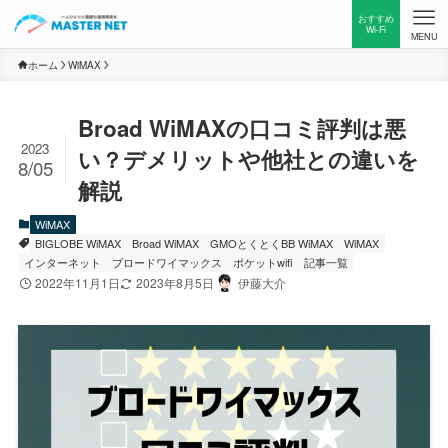
おすすめ
Wi-Fi
MENU
ホーム
WiMAX
Broad WiMAXの口コミ評判は悪
2023
い？デメリットや他社との違いを
8/05
解説
WiMAX
BIGLOBE WiMAX
Broad WiMAX
GMOとくとくBB WiMAX
WiMAX
インターネット
ブロードワイマックス
ポケットwifi
記事一覧
2022年11月1日
2023年8月5日
伊藤大介