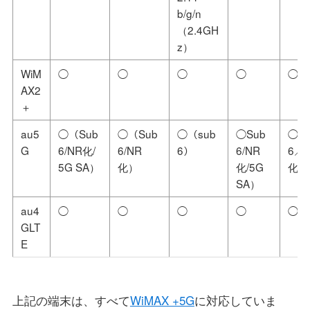
b/g/n
（2.4GH
z）
WiM
◯
◯
◯
◯
◯
AX2
＋
au5
◯（Sub
◯（Sub
◯（sub
◯Sub
◯（
G
6/NR化/
6/NR
6）
6/NR
6／
5G SA）
化）
化/5G
化）
SA）
au4
◯
◯
◯
◯
◯
GLT
E
上記の端末は、すべて
WiMAX +5G
に対応していま