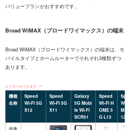
バリュープランがおすすめです。
Broad WiMAX（ブロードワイマックス）の端末
Broad WiMAX（ブロードワイマックス）の端末は、モ
バイルタイプとホームルーターでそれぞれ3種類ずつ
あります。
スクロールできます
機種
Speed
Speed
Galaxy
Speed
Spe
名称
Wi-Fi 5G
Wi-Fi 5G
5G Mobi
Wi-Fi H
Wi-F
X12
X11
le Wi-Fi
OME 5
ME 
SCR01
G L13
12
画像