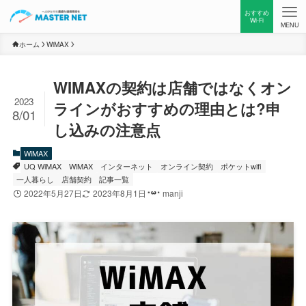
おすすめ
Wi-Fi
MENU
ホーム
WiMAX
WIMAXの契約は店舗ではなくオン
2023
ラインがおすすめの理由とは?申
8/01
し込みの注意点
WiMAX
UQ WiMAX
WiMAX
インターネット
オンライン契約
ポケットwifi
一人暮らし
店舗契約
記事一覧
2022年5月27日
2023年8月1日
manji