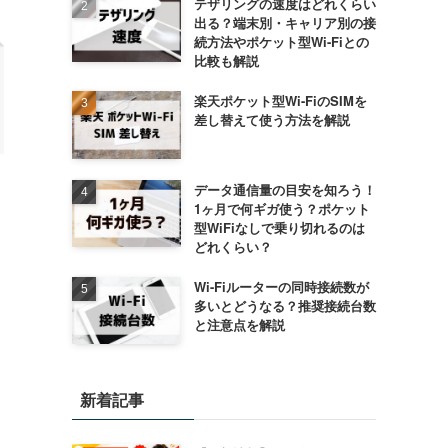
テザリングの速度はどれくらい
出る？端末別・キャリア別の接
続方法やポケット型Wi-Fiとの
比較も解説
楽天ポケット型Wi-FiのSIMを
差し替えて使う方法を解説
データ通信量の目安を知ろう！
1ヶ月で何ギガ使う？ポケット
型WiFiなしで乗り切れるのは
どれくらい？
Wi-Fiルーターの同時接続数が
多いとどうなる？推奨接続台数
と注意点を解説
新着記事