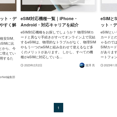
リット・デ
eSIM対応機種一覧｜iPhone・
eSIM
やすく解
Android・対応キャリアを紹介
ット・
eSIM対応機種をお探しでしょうか？ 物理SIMカ
eSIMと
ードと異なり手続きがすべてオンライン上で完結
カードと
格安SIM、
するeSIMは、物理的なトラブルがなく、物理SIM
ゃるのでは
SIMに比
やもう一つのeSIMと組み合わせて使えるなど多
SIMカー
とから、今
くのメリットがあります。 しかし、すべての機
があります
に増えてい
種がeSIMに対応している...
ートフォン
活用するた
2023年2月2日
瀧澤 亮
2023年1
terNet編集部
1