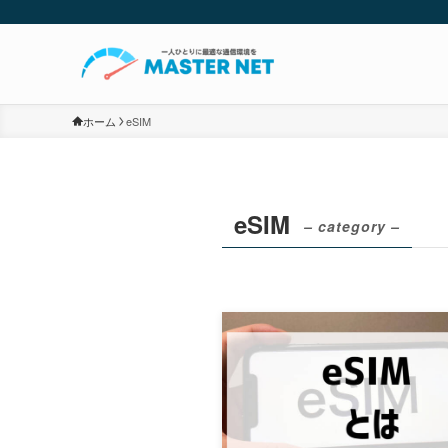
ホーム
eSIM
eSIM
– category –