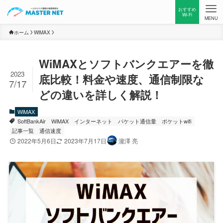
おすすめ
Wi-Fi
MENU
ホーム
WiMAX
WiMAXとソフトバンクエアーを徹
2023
底比較！料金や速度、通信制限な
7/17
どの違いを詳しく解説！
WiMAX
SoftBankAir
WiMAX
インターネット
パケット通信量
ポケットwifi
記事一覧
通信速度
2022年5月6日
2023年7月17日
瀧澤 亮