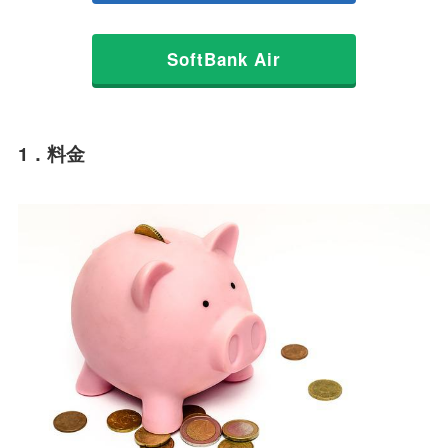
SoftBank Air
1．料金