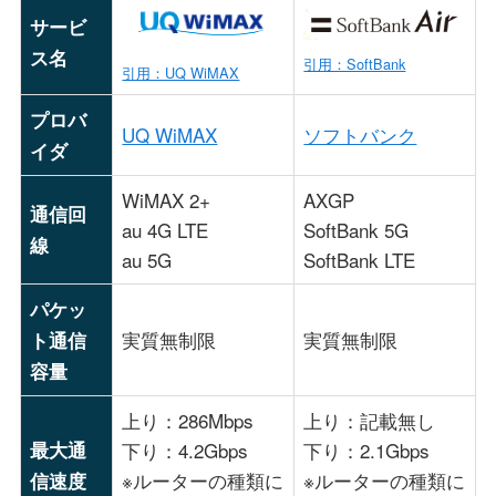
サービ
ス名
引用：SoftBank
引用：UQ WiMAX
プロバ
UQ WiMAX
ソフトバンク
イダ
WiMAX 2+
AXGP
通信回
au 4G LTE
SoftBank 5G
線
au 5G
SoftBank LTE
パケッ
実質無制限
実質無制限
ト通信
容量
上り：286Mbps
上り：記載無し
最大通
下り：4.2Gbps
下り：2.1Gbps
※ルーターの種類に
※ルーターの種類に
信速度