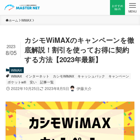
おすすめ
Wi-Fi
MENU
ホーム
WiMAX
カシモWiMAXのキャンペーンを徹
2023
底解説！割引を使ってお得に契約
8/05
する方法【2023年最新】
WiMAX
WiMAX
インターネット
カシモWiMAX
キャッシュバック
キャンペーン
ポケットwifi
安い
記事一覧
2022年10月25日
2023年8月5日
伊藤大介