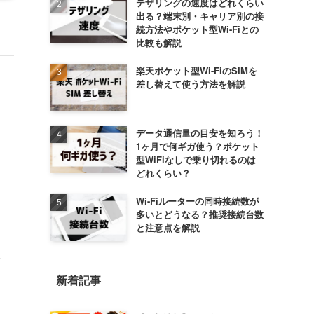
テザリングの速度はどれくらい
出る？端末別・キャリア別の接
続方法やポケット型Wi-Fiとの
比較も解説
楽天ポケット型Wi-FiのSIMを
差し替えて使う方法を解説
データ通信量の目安を知ろう！
1ヶ月で何ギガ使う？ポケット
型WiFiなしで乗り切れるのは
どれくらい？
Wi-Fiルーターの同時接続数が
多いとどうなる？推奨接続台数
と注意点を解説
線
新着記事