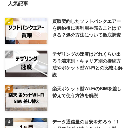
人気記事
買取契約したソフトバンクエアー
を解約後に再利用や売ることはで
きる？処分方法について徹底調査
テザリングの速度はどれくらい出
る？端末別・キャリア別の接続方
法やポケット型Wi-Fiとの比較も解
説
楽天ポケット型Wi-FiのSIMを差し
替えて使う方法を解説
データ通信量の目安を知ろう！1