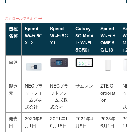
スクロールできます
機種
Speed
Speed
Galaxy
Speed
Spe
名称
Wi-Fi 5G
Wi-Fi 5G
5G Mobi
Wi-Fi H
Wi-F
X12
X11
le Wi-Fi
OME 5
ME 
SCR01
G L13
12
画像
製造
NECプラ
NECプラ
サムスン
ZTE C
NE
元
ットフォ
ットフォ
orporat
ット
ームズ株
ームズ株
ion
ーム
式会社
式会社
式会
発売
2023年6
2021年1
2021年4
2023年
202
日
月1日
0月15日
月8日
6月1日
1月