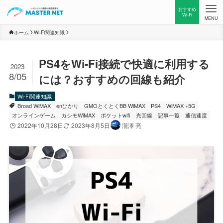
おすすめ
Wi-Fi
MENU
ホーム
Wi-Fi関連知識
PS4をWi-Fi接続で快適に利用する
2023
8/05
には？おすすめの回線も紹介
Wi-Fi関連知識
Broad WiMAX
enひかり
GMOとくとくBB WiMAX
PS4
WiMAX +5G
オンラインゲーム
カシモWiMAX
ポケットwifi
光回線
記事一覧
通信速度
2022年10月28日
2023年8月5日
瀧澤 亮