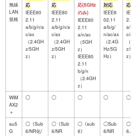
無線
応
応
応(5GHz
対応
応
LAN
IEEE80
IEEE80
IEEE8
IEE
のみ)
規格
2.11
2.11
02.11
2.11
IEEE80
a/b/g/n/a
a/b/g/n/a
a/b/g/
a/b/
2.11
c/ax
c/ax
n/ac/ax
c/ax
a/n/ac
（2.4GH
（2.4GH
（2.4G
（2.
（5GH
z/5GH
z/5GH
Hz/5G
z/5
z）
z）
z）
Hz）
z）
IEEE80
2.11
b/g/n
（2.4GH
z）
WiM
◯
◯
◯
◯
◯
AX2
＋
au5
◯（Sub
◯（Sub
◯（sub
◯Sub
◯（
G
6/NR化/
6/NR
6）
6/NR
6／