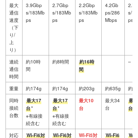
最大
3.9Gbp
2.7Gbp
2.2Gbp
4.2Gb
2.7
通信
s/183Mb
s/183Mb
s/183Mb
ps/286
s/1
速度
ps
ps
ps
Mbps
ps
（下
り/
上
り）
連続
約10時
約8時間
–
約16時
通信
間
間
時間
重量
約174g
約174g
約203g
約635g
約44
同時
最大34
最大17
最大17
最大10
最大
接続
台
*
*
台
台
台
台
台数
※有線接
※有線接
続含む
続含む
対応
Wi-Fi6対
Wi-Fi6対
Wi-Fi5対
Wi-Fi6
Wi-