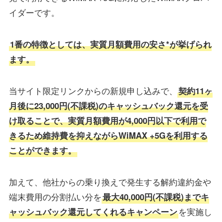
イダーです。
1番の特徴としては、実質月額費用の安さ*が挙げられ
ます。
当サイト限定リンクからの新規申し込みで、
契約11ヶ
月後に23,000円(不課税)のキャッシュバック還元を受
け取ることで、実質月額費用が4,000円以下で利用で
きるため維持費を抑えながらWiMAX +5Gを利用する
ことができます。
加えて、他社からの乗り換えで発生する解約違約金や
端末費用の分割払い分を
最大40,000円(不課税)までキ
を実施し
ャッシュバック還元してくれるキャンペーン