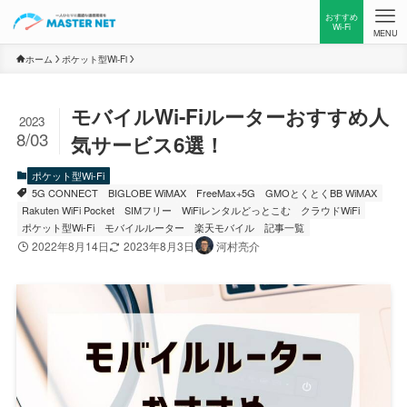
おすすめ
Wi-Fi
MENU
ホーム
ポケット型Wi-Fi
モバイルWi-Fiルーターおすすめ人
2023
8/03
気サービス6選！
ポケット型Wi-Fi
5G CONNECT
BIGLOBE WiMAX
FreeMax+5G
GMOとくとくBB WiMAX
Rakuten WiFi Pocket
SIMフリー
WiFiレンタルどっとこむ
クラウドWiFi
ポケット型Wi-Fi
モバイルルーター
楽天モバイル
記事一覧
2022年8月14日
2023年8月3日
河村亮介