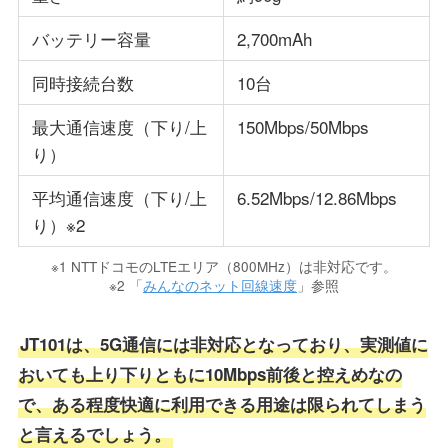
バッテリー容量
2,700mAh
同時接続台数
10台
最大通信速度（下り/上
150Mbps/50Mbps
り）
平均通信速度（下り/上
6.52Mbps/12.86Mbps
り）※2
※1 NTTドコモのLTEエリア（800MHz）は非対応です。
※2 「
みんなのネット回線速度
」参照
JT101は、5G通信には非対応となっており、実測値に
おいても上り下りともに10Mbps前後と控えめなの
で、ある程度快適に利用できる用途は限られてしまう
と言えるでしょう。