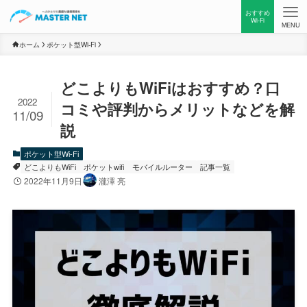
おすすめ
Wi-Fi
MENU
ホーム
ポケット型Wi-Fi
どこよりもWiFiはおすすめ？口
2022
コミや評判からメリットなどを解
11/09
説
ポケット型Wi-Fi
どこよりもWiFi
ポケットwifi
モバイルルーター
記事一覧
2022年11月9日
瀧澤 亮