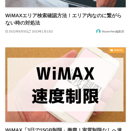
WiMAXエリア検索確認方法！エリア内なのに繋がら
ない時の対処法
2022年8月5日
2023年1月13日
MasterNet編集部
WiMAX
WiMAX「3日で15GB制限」撤廃！実質制限なしへ速