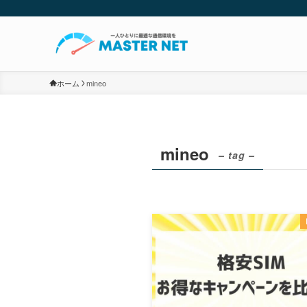
ホーム
mineo
mineo
– tag –