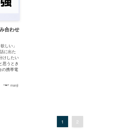
組み合わせ
台欲しい」
電話に出た
分けしたい
と思うとき
台の携帯電
manji
1
2