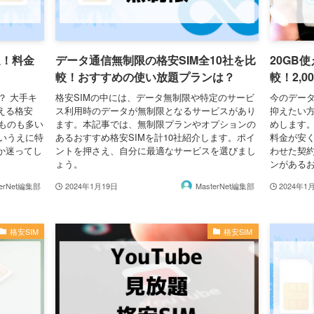
選！料金
データ通信無制限の格安SIM全10社を比
20GB
較！おすすめの使い放題プランは？
較！2,
？ 大手キ
格安SIMの中には、データ無制限や特定のサービ
今のデー
える格安
ス利用時のデータが無制限となるサービスがあり
抑えたい方
るものも多い
ます。本記事では、無制限プランやオプションの
めします。
多いうえに特
あるおすすめ格安SIMを計10社紹介します。ポイ
料金が安
か迷ってし
ントを押さえ、自分に最適なサービスを選びまし
わせた契約
ょう。
ンがあるお
terNet編集部
2024年1月19日
MasterNet編集部
2024年1
格安SIM
格安SIM