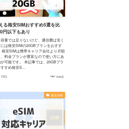
使える格安SIMおすすめ5選を比
000円以下もあり
タ容量では足りないけど、通信費は安く
には格安SIMの20GBプランをおすす
 格安SIMは携帯キャリア会社より月額
く、料金プランが豊富なので使い方にあ
が可能です。 本記事では、20GBプラ
すすめ格安S...
月15日
manji
格安SIM