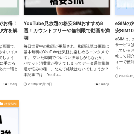
でお得！
YouTube見放題の格安SIMおすすめ8
eSIM
び方を解
選！カウントフリーや無制限で動画を満
安SIM1
喫
eSIMは
サービスは
な画面で、
毎日世界中の動画が更新され、動画視聴は視聴は
しているお
やすいイメ
基本無料のYouTubeは気軽に楽しめるエンタメで
較して紹介
でしょう
す。 空いた時間でついつい没頭しがちなため、
ィーで便利
のに手ごろ
パケット消費量が増えてしまってデータ通信量超
う。
化の一環と
過が悩みの種...。なんて経験はないでしょうか？
本記事では、YouTu...
2023年1
manji
2023年12月19日
manji
格安SIM