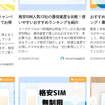
のキャンペ
格安SIM人気12社の通信速度を比較！使
おすすめ
えでお得
いやすいおすすめランキングを紹介
ング！最
リーズナブルかつ特徴的な料金プランが人気の格
数多く存在
安SIMは、通信速度で選ぶのもおすすめです。本
りのサー
く使えるう
記事では、通信速度重視でおすすめの格安SIM12
ょう。本記
していま
社をランキング形式で紹介します。快適な速度で
れぞれの
キャンペー
お得にスマホを使いたい方は、ぜひ参考にしてく
選びのポ
ます。格安
ださい。
てくださ
までご覧く
2024年2月16日
MasterNet編集部
2024年2
terNet編集部
格安SIM
格安SIM