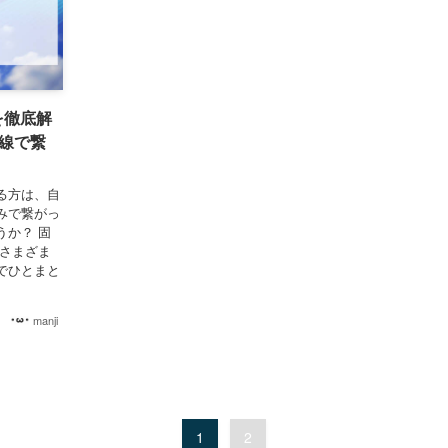
を徹底解
線で繋
る方は、自
みで繋がっ
うか？ 固
、さまざま
でひとまと
manji
1
2