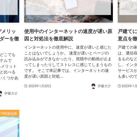
デメリッ
使用中のインターネットの速度が遅い原
戸建てに
ダーを徹
因と対処法を徹底解説
意点を
インターネットの使用中に、速度が遅いと感じた
戸建ての家
ことはないでしょうか。 速度が遅いとページの
は、通信
でどこでも
読み込みができなかったり、視聴中の動画が止ま
るものなど
イテムで
ってしまったりしてストレスに感じてしまうもの
し、イン
もメリット
です。 そこで本記事では、インターネットの速
サービス
法と比べる
度が遅い原因と対処...
も多いので
いくつかあ
2023年1月20日
伊藤大介
2023年1
伊藤大介
i-Fi関連知識