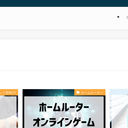
ト型Wi-Fi
ホームルータ―