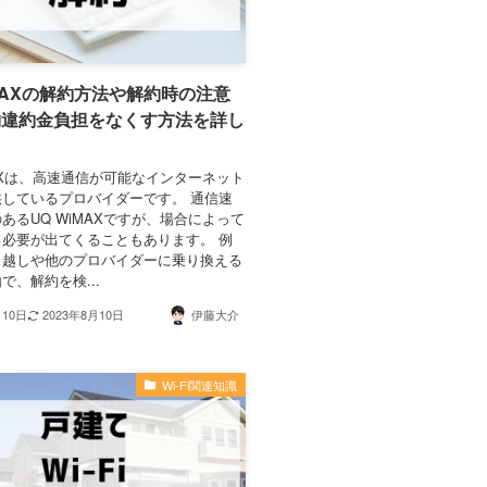
iMAXの解約方法や解約時の注意
約違約金負担をなくす方法を詳し
MAXは、高速通信が可能なインターネット
しているプロバイダーです。 通信速
あるUQ WiMAXですが、場合によって
必要が出てくることもあります。 例
っ越しや他のプロバイダーに乗り換える
で、解約を検...
月10日
2023年8月10日
伊藤大介
Wi-Fi関連知識