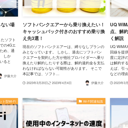
らない場
ソフトバンクエアーから乗り換えたい！
UQ W
キャッシュバック付きのおすすめ乗り換
点、解
え先3選！
く解説
したソフト
での4Gエ
現在のソフトバンクエアーは、縛りなしプランの
UQ Wi
るため、通
みとなっています。 しかし、過去にソフトバン
回線を提供
。 しか
クエアーを契約した方が他社プロバイダーへ乗り
度に定評の
ていると
換えたり解約したりする際は、解約違約金を支払
は解約する
わなければならない可能性があります。 そこで
えば、引
本記事では、ソフト...
などの理由
伊藤大介
2023年3月20日
2023年4月4日
伊藤大介
2023年3
ト型Wi-Fi
Wi-Fi関連知識