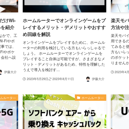
けWi-
ホームルーターでオンラインゲームをプ
楽天モバ
めを紹介
レイするメリット・デメリットやおすす
方法や
め回線を解説
なかで、工
楽天モバイ
-Fiやポ
用できるの
オンラインゲームをプレイするために、ホームル
記事では、
てみると
ーターの利用を検討している方もいらっしゃるで
Fiやポケ
方もいらっ
しょう。 ホームルーターでオンラインゲームを
 会社へ設
のポケット
プレイすること自体は可能ですが、さまざまなメ
りませんが
リット・デメリットがあるため、特性を理解した
うえで導入を検討す...
伊藤大介
2023年4
2023年5月29日
2023年8月11日
伊藤大介
ームルータ―
ホームルータ―