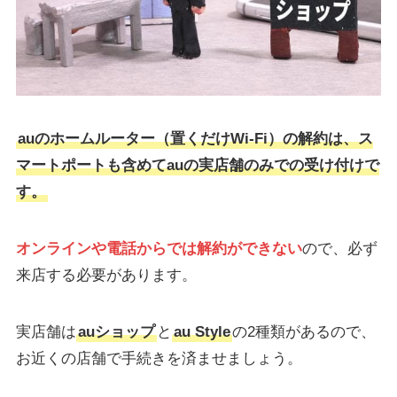
auのホームルーター（置くだけWi-Fi）の解約は、ス
マートポートも含めてauの実店舗のみでの受け付けで
す。
オンラインや電話からでは解約ができない
ので、必ず
来店する必要があります。
実店舗は
auショップ
と
au Style
の2種類があるので、
お近くの店舗で手続きを済ませましょう。