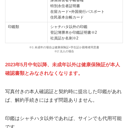
身体障害者手帳各種
特別永住者証明書
在留カード+外国発行パスポート
住民基本台帳カード
印鑑類
シャチハタ以外の印鑑
登記簿謄本か印鑑証明書※2
社員証か名刺※2
※1 未成年の場合は健康保険証+学生証か親権者同意書
※2 法人の場合
2023年5月中旬以降、未成年以外は健康保険証が本人
確認書類とみなされなくなります。
写真付きの本人確認証と契約時に提出した印鑑があれ
ば、解約手続きにはまず問題ありません。
印鑑はシャチハタ以外であれば、サインでも代用可能
です。