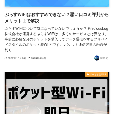
ぷらすWiFiはおすすめできない？悪い口コミ評判から
メリットまで解説
ぷらすWiFiについて気になっていないでしょうか？ PreciousLog
株式会社が運営するぷらすWiFiは、多くのサービスとは異なり、
事前に必要な分のチケットを購入してデータ通信をするプリペイ
ドスタイルのポケット型Wi-Fiです。 パケット通信容量の融通が
利く...
2022年10月20日
2023年5月8日
瀧澤 亮
ポケット型Wi-Fi