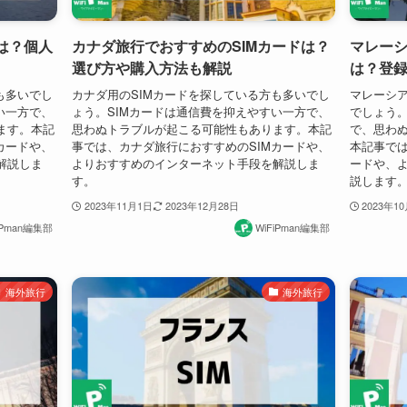
は？個人
カナダ旅行でおすすめのSIMカードは？
マレーシ
選び方や購入方法も解説
は？登
も多いでし
カナダ用のSIMカードを探している方も多いでし
マレーシア
い一方で、
ょう。SIMカードは通信費を抑えやすい一方で、
でしょう。
ます。本記
思わぬトラブルが起こる可能性もあります。本記
で、思わ
カードや、
事では、カナダ旅行におすすめのSIMカードや、
本記事では
解説しま
よりおすすめのインターネット手段を解説しま
ードや、
す。
説します
2023年11月1日
2023年12月28日
2023年1
iPman編集部
WiFiPman編集部
海外旅行
海外旅行