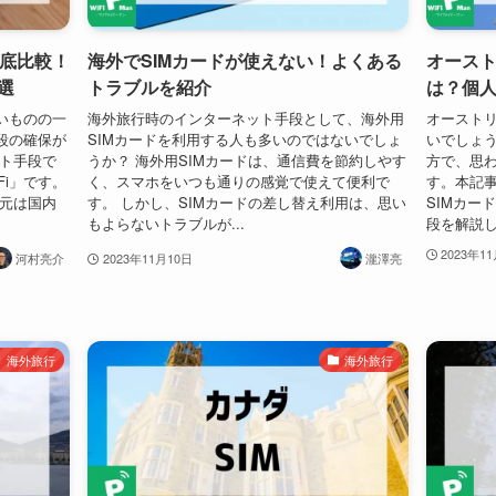
徹底比較！
海外でSIMカードが使えない！よくある
オースト
選
トラブルを紹介
は？個
いものの一
海外旅行時のインターネット手段として、海外用
オーストリ
段の確保が
SIMカードを利用する人も多いのではないでしょ
いでしょう
ット手段で
うか？ 海外用SIMカードは、通信費を節約しやす
方で、思
Fi」です。
く、スマホをいつも通りの感覚で使えて便利で
す。本記
供元は国内
す。 しかし、SIMカードの差し替え利用は、思い
SIMカー
もよらないトラブルが...
段を解説
2023年1
河村亮介
2023年11月10日
瀧澤亮
海外旅行
海外旅行