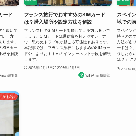
カード
フランス旅行でおすすめのSIMカード
スペイン
は？購入場所や設定方法を解説
地での
方も多いで
フランス用のSIMカードを探している方も多いで
スペイン
すい一方
しょう。SIMカードは通信費を抑えやすい一方
持ちのスマ
あります。
で、思わぬトラブルが起こる可能性もあります。
方法があり
SIMカー
本記事では、フランス旅行におすすめのSIMカー
ードは？」
手段を解説
ドや、よりおすすめのインターネット手段を解説
うしたらい
します。
は？」 この
2023年10月18日
2023年12月6日
2023年1
iPman編集部
WiFiPman編集部
海外旅行