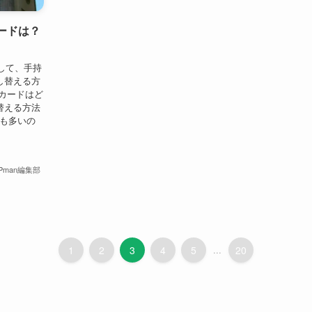
ードは？
して、手持
し替える方
Mカードはど
替える方法
方も多いの
iPman編集部
1
2
3
4
5
...
20