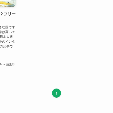
？フリー
さな国です
準は高いで
、日本人観
中のインタ
この記事で
iPman編集部
1