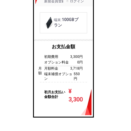
新規会員登録
ログイン
100GBプ
端末:
ラン
お支払金額
初期費用
3,300円
オプション料金
0円
月額料金
3,718円
端末補償オプショ
550
ン
円
¥
初月お支払い
金額合計
3,300